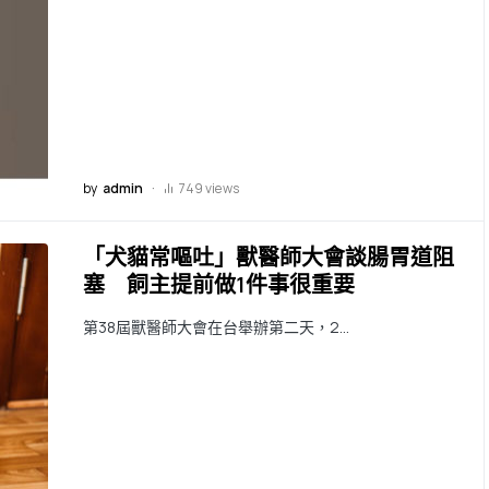
by
admin
749 views
「犬貓常嘔吐」獸醫師大會談腸胃道阻
塞 飼主提前做1件事很重要
第38屆獸醫師大會在台舉辦第二天，2…