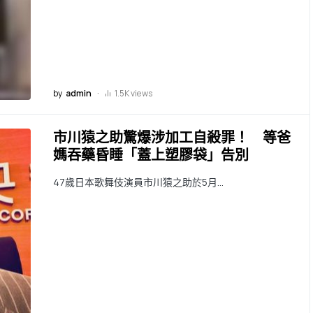
by
admin
1.5K views
市川猿之助驚爆涉加工自殺罪！ 等爸
媽吞藥昏睡「蓋上塑膠袋」告別
47歲日本歌舞伎演員市川猿之助於5月…