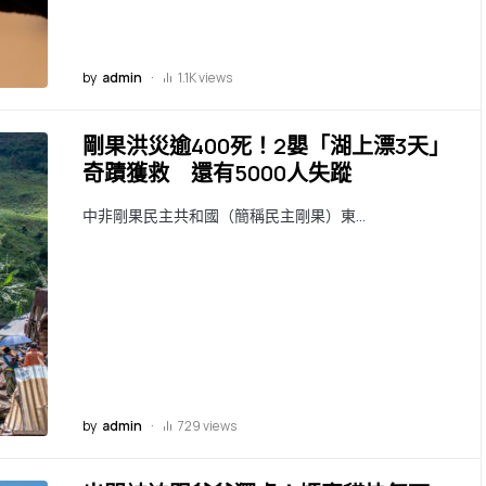
by
admin
1.1K views
剛果洪災逾400死！2嬰「湖上漂3天」
奇蹟獲救 還有5000人失蹤
中非剛果民主共和國（簡稱民主剛果）東…
by
admin
729 views