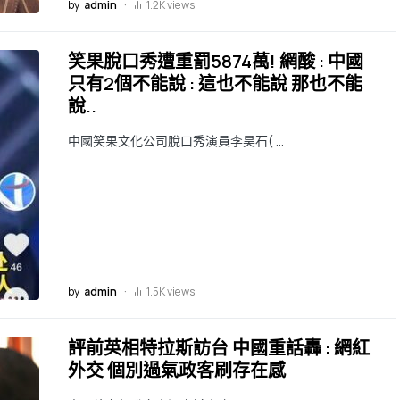
by
admin
1.2K views
笑果脫口秀遭重罰5874萬! 網酸 : 中國
只有2個不能說 : 這也不能說 那也不能
說..
中國笑果文化公司脫口秀演員李昊石( …
by
admin
1.5K views
評前英相特拉斯訪台 中國重話轟 : 網紅
外交 個別過氣政客刷存在感