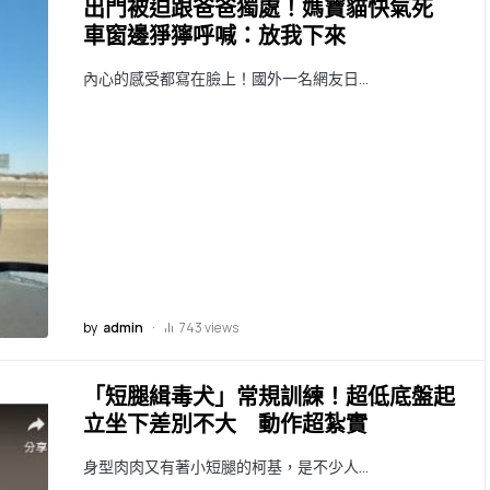
出門被迫跟爸爸獨處！媽寶貓快氣死
車窗邊猙獰呼喊：放我下來
內心的感受都寫在臉上！國外一名網友日…
by
admin
743 views
「短腿緝毒犬」常規訓練！超低底盤起
立坐下差別不大 動作超紮實
身型肉肉又有著小短腿的柯基，是不少人…