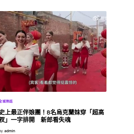
全城熱話
史上最正伴娘團！8名烏克蘭妹穿「超高
衩」一字排開 新郎看失魂
by
admin