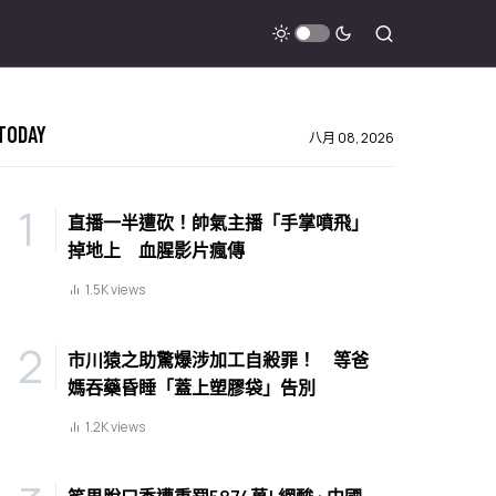
TODAY
八月 08, 2026
直播一半遭砍！帥氣主播「手掌噴飛」
掉地上 血腥影片瘋傳
1.5K views
市川猿之助驚爆涉加工自殺罪！ 等爸
媽吞藥昏睡「蓋上塑膠袋」告別
1.2K views