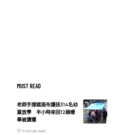
MUST READ
老師手撐遮雨布護送314名幼
童放學 半小時來回12趟暖
舉被讚爆
0 minute read