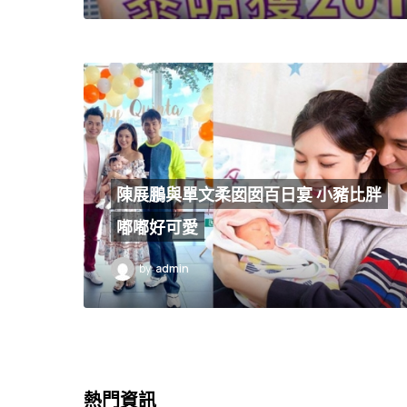
陳展鵬與單文柔囡囡百日宴 小豬比胖
嘟嘟好可愛
by
admin
熱門資訊