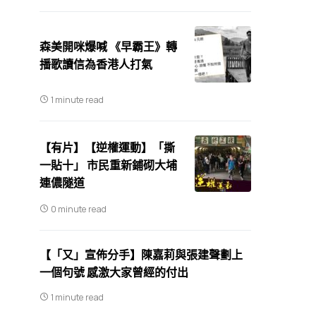
森美開咪爆喊 《早霸王》轉
播歌讀信為香港人打氣
1 minute read
【有片】【逆權運動】「撕
一貼十」 市民重新鋪砌大埔
連儂隧道
0 minute read
【「又」宣佈分手】陳嘉莉與張建聲劃上
一個句號 感激大家曾經的付出
1 minute read