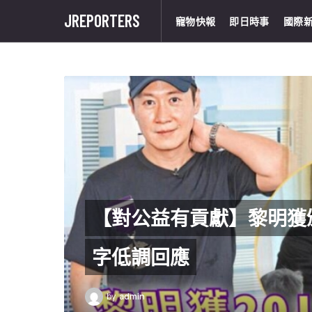
JREPORTERS
寵物快報
即日時事
國際
【對公益有貢獻】黎明獲
字低調回應
by
admin