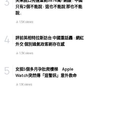
笑果脫口秀遭重罰5874萬! 網酸 : 中國
只有2個不能說 : 這也不能說 那也不能
說..
1.5K views
評前英相特拉斯訪台 中國重話轟 : 網紅
外交 個別過氣政客刷存在感
1.3K views
女挺5個多月孕肚爬樓梯 Apple
Watch突然傳「這警訊」意外救命
1.1K views