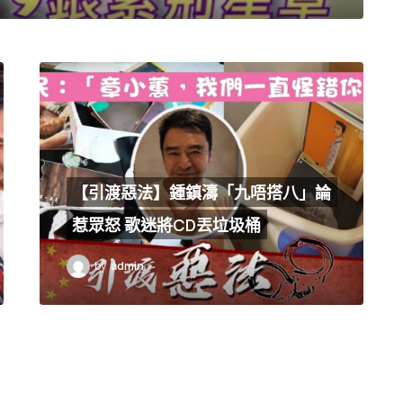
【引渡惡法】鍾鎮濤「九唔搭八」論
惹眾怒 歌迷將CD丟垃圾桶
by
admin