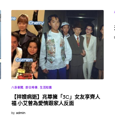
八卦新聞
即日時事
生活知識
【祥嫂病逝】兆尊擁「3C」女友享齊人
福 小艾曾為愛情跟家人反面
by
admin