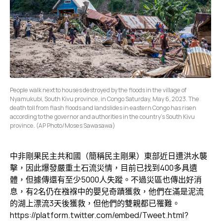
People walk next to houses destroyed by the floods in the village of
Nyamukubi, South Kivu province, in Congo Saturday, May 6, 2023. The
death toll from flash floods and landslides in eastern Congo has risen
according to the governor and authorities in the country’s South Kivu
province. (AP Photo/Moses Sawasawa)
中非剛果民主共和國（簡稱民主剛果）東部近日遭洪水襲
擊，因此爆發嚴重土石流災情，目前已找到400多具遺
體，但據傳還有至少5000人失蹤。不過災區也傳出好消
息，有2名仍在襁褓中的嬰兒奇蹟獲救，他們在滿是泥流
的湖上漂流3天後獲救，但他們的雙親都已罹難。
https://platform.twitter.com/embed/Tweet.html?