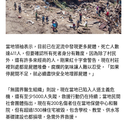
當地領袖表示，目前已在泥流中發現更多屍體，死亡人數
達411人，但要確認所有死者身分有難度，因為除了村民
外，還有許多來經商的人。剛果紅十字會警告，現在村莊
裡到處都是屍體堆疊，腐爛的氣味讓人難以忍受，「如果
停屍間不足，就必續盡快安全地埋葬屍體。」
「無國界醫生組織」則說，現在當地已陷入人道主義危
機，還有至少5000人失蹤，救援行動仍在持續；當地民間
社會團體指出，現在有200名傷者住在當地保健中心和醫
院，但有超過1300棟住宅被毀，包含學校、教堂、供水等
基礎建設也都損壞，急需外界救援。