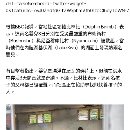
dnt=false&embedId=twitter-widget-
0&features=eyJ0ZndfdGltZWxpbmVfbGlzdCI6eyJidWNrZ
根據BBC報導，當地社區領袖比林比（Delphin Birimbi）表
示，這兩名嬰兒8日分別在受災最嚴重的布術術村
（Bushushu）與尼亞穆庫比村（Nyamukubi）被救起，當
時他們在內陸湖基伏湖（Lake Kivu）的湖面上發現這兩名
嬰兒。
有目擊者指出，嬰兒是漂浮在屋瓦的碎片上，但能在洪水
中存活3天簡直就是奇蹟。不過，比林比表示，這兩名孩
子的父母都已經罹難，而社區正在協助尋找能扶養孩子的
人。