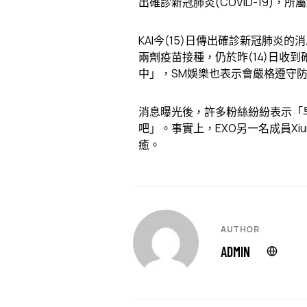
出確診新冠肺炎(COVID-19)，
KAI今(15)日傳出確診新冠肺炎
兩劑疫苗接種，仍於昨(14)日收
中」，SM娛樂也表示會嚴格遵守
消息曝光後，許多粉絲紛紛表示「
吧」。事實上，EXO另一名成員Xi
癒。
AUTHOR
ADMIN