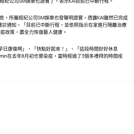
所屬經紀公司SM娛樂也證實了，表示KAI目前已中斷行程。
的消息，所屬經紀公司SM娛樂也發聲明證實，透露KAI雖然已完成
到確診通知，「目前已中斷行程，並依照指示在家進行隔離治療
防疫政策，盡全力恢復藝人健康。
早日康復啊」、「快點好起來！」、「這段時間好好休息
umin在去年8月初也曾染疫，當時經過了3個多禮拜的時間痊