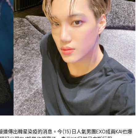
傳出韓星染疫的消息。今(15)日人氣男團EXO成員KAI也爆